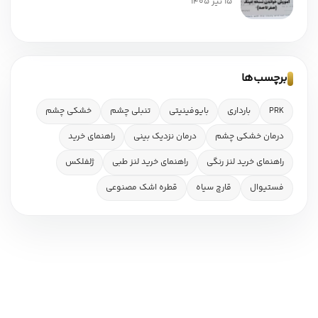
15 تیر 1405
برچسب‌ها
PRK
بارداری
بایوفینیتی
تنبلی چشم
خشکی چشم
درمان خشکی چشم
درمان نزدیک بینی
راهنمای خرید
راهنمای خرید لنز رنگی
راهنمای خرید لنز طبی
ژلفلکس
فستیوال
قارچ سیاه
قطره اشک مصنوعی