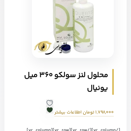
محلول لنز سولکو 360 میل
یونیال
1,798,000
تومان
اطلاعات بیشتر
[/vc_column][/vc_row][vc_row][vc_column]