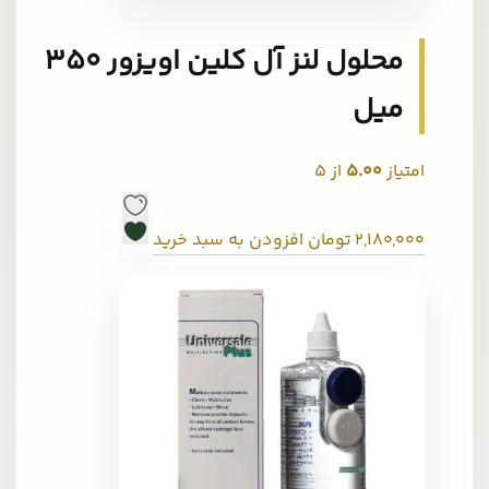
محلول لنز آل کلین اویزور 350
میل
امتیاز
5.00
از 5
2,180,000
تومان
افزودن به سبد خرید