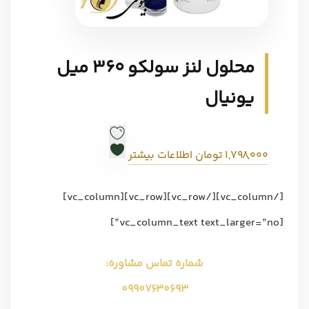
محلول لنز سولکو 360 میل
یونیال
1,798,000
تومان
اطلاعات بیشتر
[/vc_column][/vc_row][vc_row][vc_column]
[vc_column_text text_larger=”no”]
شماره تماس مشاوره:
09907630693