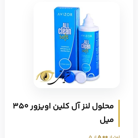
محلول لنز آل کلین اویزور 350
میل
امتیاز
5.00
از 5