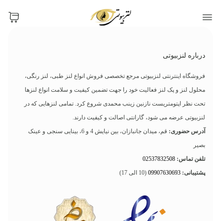
درباره لنزبیوتی
فروشگاه اینترنتی لنزبیوتی مرجع تخصصی فروش انواع لنز طبی، لنز رنگی،
محلول لنز و پک لنز فعالیت خود را جهت تضمین کیفیت و سلامت انواع لنزها
تحت نظر اپتومتریست نازنین زینب محمدی شروع کرد. تمامی لنزهایی که در
لنزبیوتی عرضه می شود، گارانتی اصالت و کیفیت دارند.
آدرس حضوری:
قم، میدان جانبازان، بین نیایش 4 و 6، بینایی سنجی و عینک
بصیر
تلفن تماس:
02537832508
پشتیبانی:
09907630693
(10 الی 17)