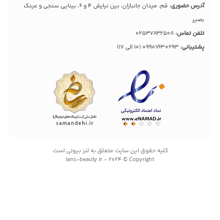
آدرس حضوری:
قم، میدان جانبازان، بین نیایش 4 و 6، بینایی سنجی و عینک
بصیر
تلفن تماس:
02537832508
پشتیبانی:
09907630693
(10 الی 17)
کليه حقوق اين سايت متعلق به لنز بیوتی است.
lens-beauty.ir - 2024 © Copyright