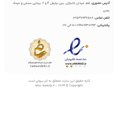
آدرس حضوری:
قم، میدان جانبازان، بین نیایش 4 و 6، بینایی سنجی و عینک
بصیر
تلفن تماس:
02537832508
پشتیبانی:
09907630693
(10 الی 17)
کليه حقوق اين سايت متعلق به لنز بیوتی است.
lens-beauty.ir - 2024 © Copyright