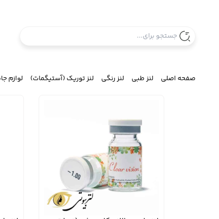
صفحه اصلی
لنز طبی
لنز رنگی
لنز توریک (آستیگمات)
لوازم جا