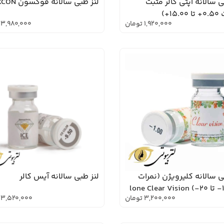
ی سالانه اپتی کالر مثبت
لنز طبی سالانه فوکسون FOXCON
15.+)
1,920,000
تومان
3,980,000
ی سالانه کلیرویژن (نمرات
لنز طبی سالانه آیس کالر
lon
3,200,000
تومان
3,520,000