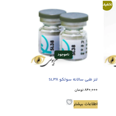
تخفیف!
لنز طبی سالانه سولکو SL38
840,000
تومان
اطلاعات بیشتر