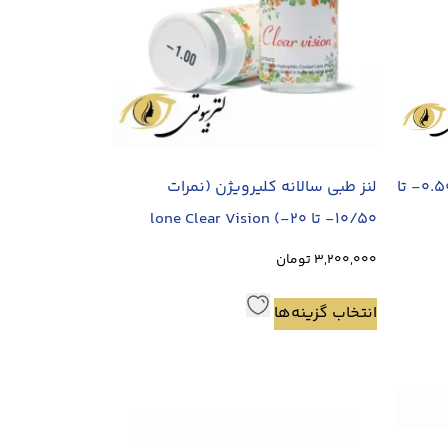
لنز طبی سالانه اپتی کالر (نمرات 0.50- تا
لنز طبی سالانه کلیرویژن (نمرات
10/50- تا 20-) lone Clear Vision
3,200,000
تومان
انتخاب گزینه‌ها