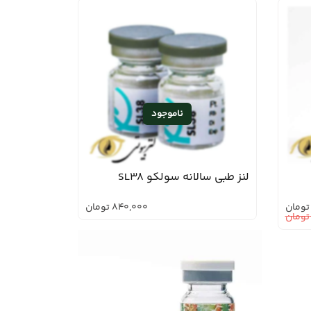
لنز طبی سالانه سولکو SL38
تومان
840,000
تومان
تومان