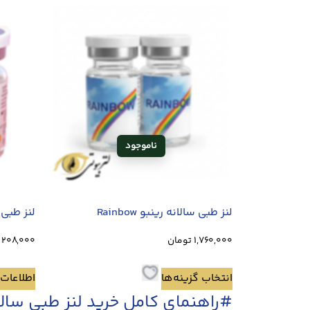
لنز طبی سالانه رینبو Rainbow
لنز طبی سا
1,760,000
تومان
208,000
انتخاب گزینه‌ها
اطلاعات 
#راهنمای کامل خرید لنز طبی سالا