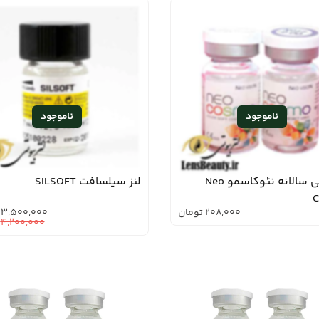
لنز طبی سالانه نئوکاسمو Neo
لنز سیلسافت SILSOFT
C
208,000
تومان
3,500,000
4,200,000