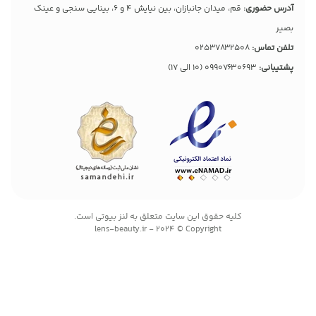
آدرس حضوری:
قم، میدان جانبازان، بین نیایش 4 و 6، بینایی سنجی و عینک
بصیر
تلفن تماس:
02537832508
پشتیبانی:
09907630693
(10 الی 17)
کليه حقوق اين سايت متعلق به لنز بیوتی است.
lens-beauty.ir - 2024 © Copyright