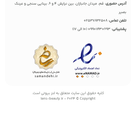
آدرس حضوری:
قم، میدان جانبازان، بین نیایش 4 و 6، بینایی سنجی و عینک
بصیر
تلفن تماس:
02537832508
پشتیبانی:
09907630693
(10 الی 17)
کليه حقوق اين سايت متعلق به لنز بیوتی است.
lens-beauty.ir - 2024 © Copyright