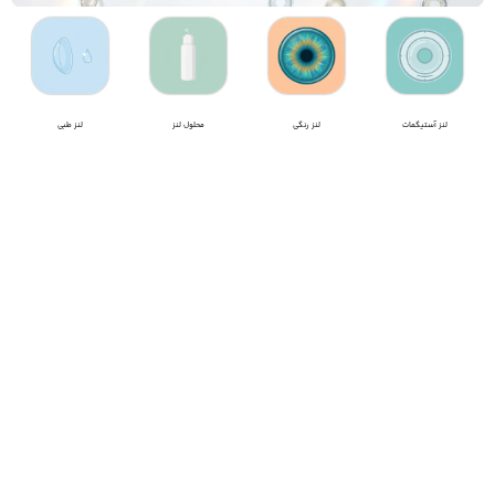
لنز آستیگمات
لنز رنگی
محلول لنز
لنز طبی