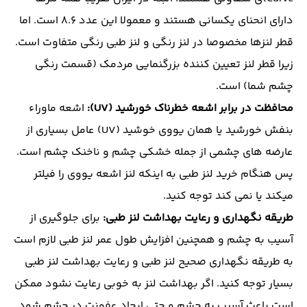
دارای انحنای یکسانی هستند و معمولا این عدد 8.6 است. اما
قطر لنزها مخصوصا در لنز رنگی و لنز طبی رنگی متفاوت است.
زیرا قطر لنز تعیین کننده بزرگنمایی مردمک (قسمت رنگی
چشم شما) است.
محافظت در برابر اشعه خطرناک خورشید (
UV
):
اشعه ماوراء
بنفش خورشید یا همان یووی خوشید (UV) عامل بسیاری از
عارضه های چشمی از جمله خشکی چشم و ناخنک چشم است.
پس هنگام خرید لنز طبی به اینکه لنز اشعه یووی را فیلتر
میکند یا نمی کند توجه کنید.
طریقه نگهداری و رعایت بهداشت لنز طبی:
برای جلوگیری از
آسیب به چشم و همچنین افزایش طول عمر لنز طبی لازم است
به طریقه نگهداری صحیح لنز طبی و رعایت بهداشت لنز طبی
بسیار توجه کنید. اگر بهداشت لنز به خوبی رعایت نشود ممکن
است باعث آسیب به چشم و حتی ایجاد عفونت در چشم شود.