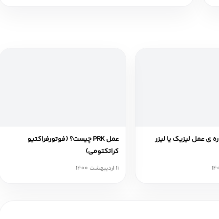
ه ی عمل لیزیک یا لیزر
عمل PRK چیست؟ (فوتورفراکتیو
کراتکتومی)
11 اردیبهشت 1400