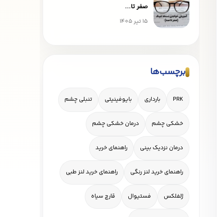
صفر تا...
15 تیر 1405
برچسب‌ها
PRK
بارداری
بایوفینیتی
تنبلی چشم
خشکی چشم
درمان خشکی چشم
درمان نزدیک بینی
راهنمای خرید
راهنمای خرید لنز رنگی
راهنمای خرید لنز طبی
ژلفلکس
فستیوال
قارچ سیاه