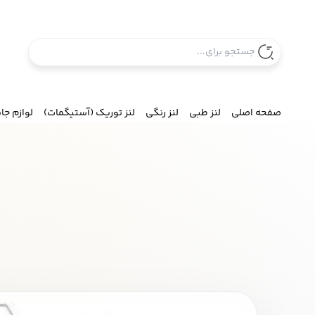
صفحه اصلی
لنز طبی
لنز رنگی
لنز توریک (آستیگمات)
لوازم جا