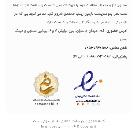
محلول لنز و پک لنز فعالیت خود را جهت تضمین کیفیت و سلامت انواع لنزها
تحت نظر اپتومتریست نازنین زینب محمدی شروع کرد. تمامی لنزهایی که در
لنزبیوتی عرضه می شود، گارانتی اصالت و کیفیت دارند.
آدرس حضوری:
قم، میدان جانبازان، بین نیایش 4 و 6، بینایی سنجی و عینک
بصیر
تلفن تماس:
02537832508
پشتیبانی:
09907630693
(10 الی 17)
کليه حقوق اين سايت متعلق به لنز بیوتی است.
lens-beauty.ir - 2024 © Copyright