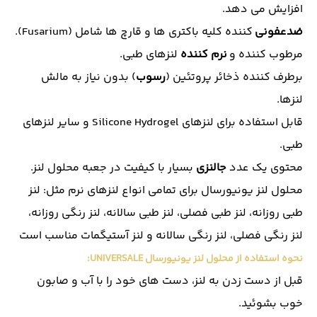
افزایش می دهد.
ضدعفونی
کننده کلیه باکتری ها و قارچ ها شامل (Fusarium).
مرطوب کننده و
نرم کننده
لنزهای طبی.
برطرف کننده ذخائر پروتئین (
رسوب
) بدون نیاز به مالش
لنزها.
قابل استفاده برای لنزهای Silicone Hydrogel و سایر لنزهای
طبی.
محتوی یک عدد
جالنزی
بسیار با کیفیت در جعبه محلول لنز.
محلول لنز یونیورسال برای تمامی انواع لنزهای نرم مثل:
لنز
طبی روزانه
،
لنز طبی فصلی
،
لنز طبی سالانه
،
لنز رنگی روزانه
،
لنز رنگی فصلی
،
لنز رنگی سالانه
و
لنز آستیگمات
مناسب است
نحوه استفاده از محلول لنز یونیورسال UNIVERSALE:
قبل از دست زدن به لنز، دست های خود را با آب و صابون
خوب بشوئید.