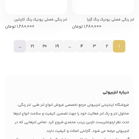
لنز رنگی فصلی یونیک رنگ آزلیا
لنز رنگی فصلی یونیک رنگ کارنلین
1,280,000
تومان
1,280,000
تومان
21
20
19
…
4
3
2
1
←
درباره لنزبیوتی
فروشگاه اینترنتی لنزبیوتی مرجع تخصصی فروش انواع لنز طبی، لنز رنگی،
محلول لنز و پک لنز فعالیت خود را جهت تضمین کیفیت و سلامت انواع لنزها
تحت نظر اپتومتریست نازنین زینب محمدی شروع کرد. تمامی لنزهایی که در
لنزبیوتی عرضه می شود، گارانتی اصالت و کیفیت دارند.