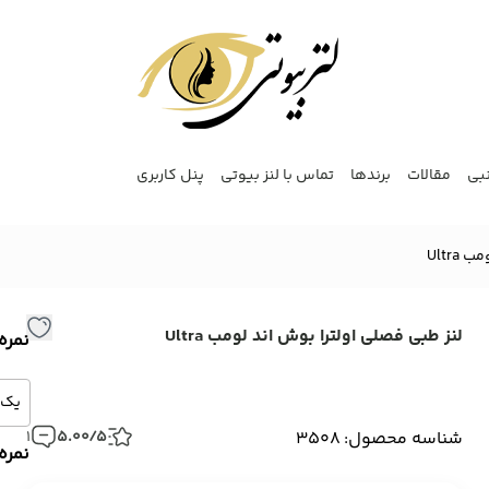
نبی
مقالات
برندها
تماس با لنز بیوتی
پنل کاربری
Ultr
لنز طبی فصلی اولترا بوش اند لومب Ultra
نمره
شناسه محصول: 3508
5.00/5
1
نمره