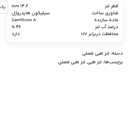
قطر لنز
14.2 mm
فناوری ساخت
سیلیکون هایدروژل
ماده سازنده
Samfilcon A
درصد آب لنز
46 %
محافظت دربرابر UV
دارد
ل
ط
ف
دسته:
لنز طبی فصلی
ا
ب
برچسب‌ها:
لنز طبی
,
لنز طبی فصلی
ا
ل
a
ع