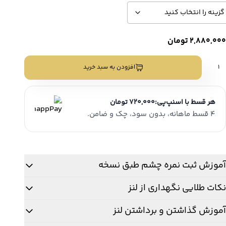
2,880,000
تومان
نز
افزودن به سبد خرید
بی
صلی
ولترا
هر قسط با اسنپ‌پی:
720,000 تومان
وش
ند
4 قسط ماهانه، بدون سود، چک و ضامن.
ومب
Ultr
دد
آموزش ثبت نمره چشم طبق نسخه
نکات طلایی نگهداری از لنز
آموزش گذاشتن و برداشتن لنز