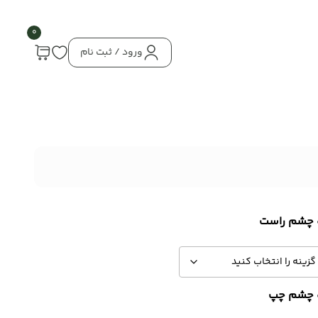
0
ورود / ثبت نام
 چشم راست
 چشم چپ