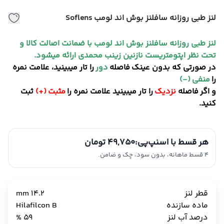
لنز طبی روزانه سافلنز بوش اند لومب Soflens
لنز طبی روزانه سافلنز بوش اند لومب با ضمانت اصالت کالا و
تحت نظر اپتومتریست نازنین زینب محمدی ارائه میشود.
در صورتی که بدون عینک فاصله
دور
را تار میبینید، علامت نمره
را
منفی (-)
و اگر فاصله
نزدیک
را تار میبینید علامت نمره را
مثبت (+)
ثبت
کنید.
هر قسط با اسنپ‌پی:
49,750 تومان
4 قسط ماهانه، بدون سود، چک و ضامن.
قطر لنز
14.2 mm
ماده سازنده
Hilafilcon B
درصد آب لنز
59 %