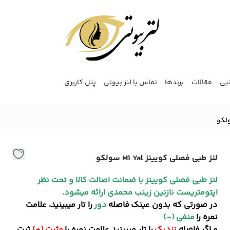
نبی
مقالات
برندها
تماس با لنز بیوتی
پنل کاربری
لنز طبی فصلی کویینز M1 Yal سولکو
لنز طبی فصلی کویینز با ضمانت اصالت کالا و تحت نظر
اپتومتریست نازنین زینب محمدی ارائه میشود.
در صورتی که بدون عینک فاصله
دور
را تار میبینید، علامت
نمره را
منفی (-)
و اگر فاصله
نزدیک
را تار میبینید علامت نمره را
مثبت (+)
ثبت