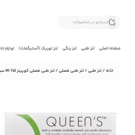
صفحه اصلی
لنز طبی
لنز رنگی
لنز توریک (آستیگمات)
لوازم جا
خانه
/
لنز طبی
/
لنز طبی فصلی
/ لنز طبی فصلی کویینز M1 Yal سولکو