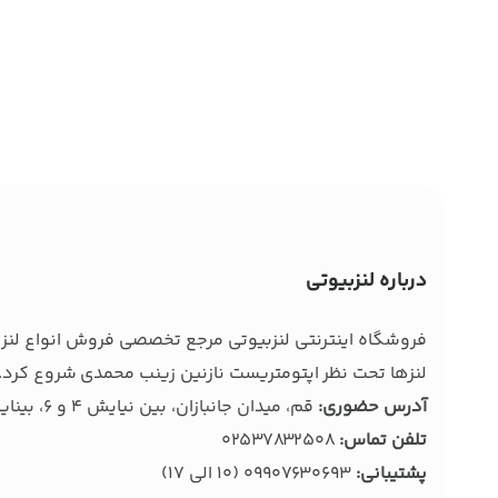
درباره لنزبیوتی
فروشگاه اینترنتی لنزبیوتی مرجع تخصصی فروش انواع لنز ط
لنزها تحت نظر اپتومتریست نازنین زینب محمدی شروع کرد. 
آدرس حضوری:
قم، میدان جانبازان، بین نیایش 4 و 6، بینایی سنجی و عینک بصیر
تلفن تماس:
02537832508
پشتیبانی:
09907630693
(10 الی 17)