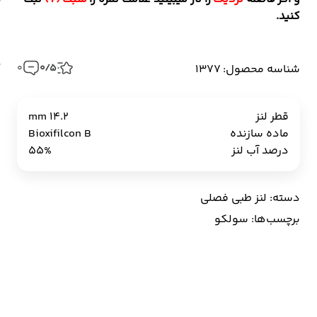
کنید.
شناسه محصول: 1377
0/5
0
قطر لنز
14.2 mm
ماده سازنده
Bioxifilcon B
درصد آب لنز
55%
دسته:
لنز طبی فصلی
برچسب‌ها:
سولکو