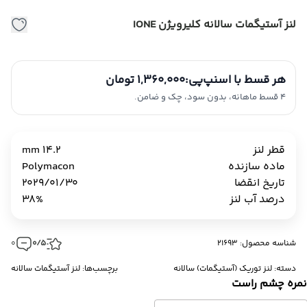
لنز آستیگمات سالانه کلیرویژن IONE
هر قسط با اسنپ‌پی:
1,360,000 تومان
4 قسط ماهانه، بدون سود، چک و ضامن.
قطر لنز
14.2 mm
ماده سازنده
Polymacon
تاریخ انقضا
2029/01/30
درصد آب لنز
38%
شناسه محصول: 21693
0/5
0
دسته:
لنز توریک (آستیگمات) سالانه
برچسب‌ها:
لنز آستیگمات سالانه
مره چشم راست