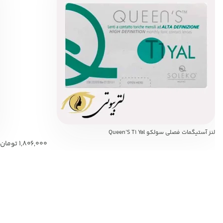
لنز آستیگمات فصلی سولکو Queen’S T1 Yal
1,806,000
تومان