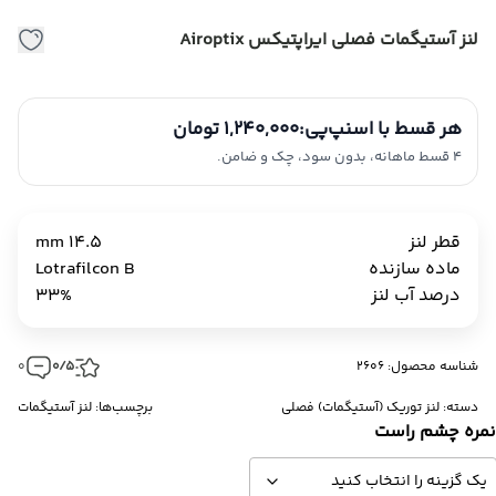
لنز آستیگمات فصلی ایراپتیکس Airoptix
هر قسط با اسنپ‌پی:
1,240,000 تومان
4 قسط ماهانه، بدون سود، چک و ضامن.
قطر لنز
14.5 mm
ماده سازنده
Lotrafilcon B
درصد آب لنز
33%
شناسه محصول: 2606
0/5
0
دسته:
لنز توریک (آستیگمات) فصلی
برچسب‌ها:
لنز آستیگمات
مره چشم راست