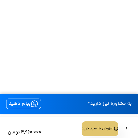
به مشاوره نیاز دارید؟
پیام دهید
کليه حقوق اين سايت متعلق به لنز بیوتی است.
لنز
افزودن به سبد خرید
4,960,000
تومان
lens-beauty.ir - 2025 © Copyright
آستیگمات