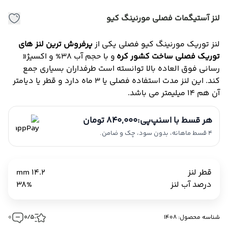
لنز آستیگمات فصلی مورنینگ کیو
لنز توریک مورنینگ کیو فصلی یکی از
پرفروش ترین لنز های
توریک فصلی ساخت کشور کره
و با حجم آب 38% و اکسیژ«
رسانی فوق العاده بالا توانسته است طرفداران بسیاری جمع
کند. این لنز مدت استفاده فصلی یا 3 ماه دارد و قطر یا دیامتر
آن هم 14 میلیمتر می باشد.
هر قسط با اسنپ‌پی:
840,000 تومان
4 قسط ماهانه، بدون سود، چک و ضامن.
قطر لنز
14.2 mm
درصد آب لنز
38%
شناسه محصول: 1408
0/5
0