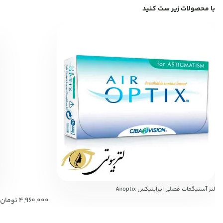
با محصولات زیر ست کنید
لنز آستیگمات فصلی ایراپتیکس Airoptix
4,960,000
تومان