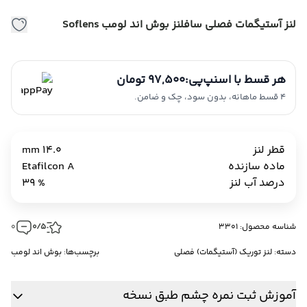
لنز آستیگمات فصلی سافلنز بوش اند لومب Soflens
هر قسط با اسنپ‌پی:
97,500 تومان
4 قسط ماهانه، بدون سود، چک و ضامن.
قطر لنز
14.0 mm
ماده سازنده
Etafilcon A
درصد آب لنز
% 39
شناسه محصول: 3301
0/5
0
دسته:
لنز توریک (آستیگمات) فصلی
برچسب‌ها:
بوش اند لومب
آموزش ثبت نمره چشم طبق نسخه