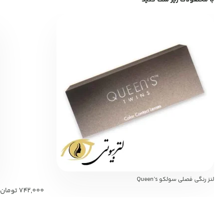
با محصولات زیر ست کنید
لنز رنگی فصلی سولکو Queen’s
742,000
تومان