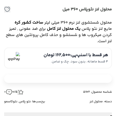
محلول لنز نئوپلاس 360 میل
محلول شستشوی لنز نرم 360 میلی لیتر
ساخت کشور کره
مایع لنز نئو پلاس
یک محلول لنز کامل
برای ضد عفونی , تمیز
کردن میکروب ها و شستشو و حذف کامل پروتئین های سطح
لنز است.
هر قسط با اسنپ‌پی:
162,500 تومان
4 قسط ماهانه، بدون سود، چک و ضامن.
شناسه محصول: 5706
0/5
0
دسته:
محلول لنز
برچسب‌ها:
نئو پلاس
,
نئوکاسمو