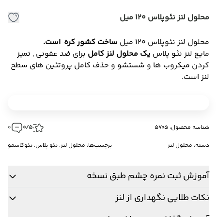
محلول لنز نئوپلاس 120 میل
محلول لنز نئوپلاس 120 میل
ساخت کشور کره است.
مایع لنز نئو پلاس
یک محلول لنز کامل
برای ضد عفونی , تمیز
کردن میکروب ها و شستشو و حذف کامل پروتئین های سطح
لنز است.
شناسه محصول: 5705
0/5
0
دسته:
محلول لنز
برچسب‌ها:
محلول لنز
,
نئو پلاس
,
نئوکاسمو
آموزش ثبت نمره چشم طبق نسخه
نکات طلایی نگهداری از لنز