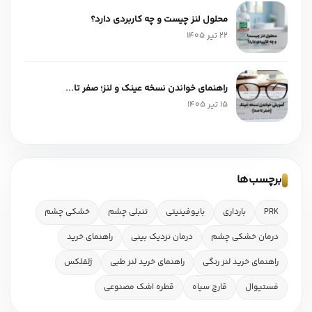
محلول لنز چیست و چه کاربردی دارد؟
22 تیر 1405
راهنمای خواندن نسخه عینک و لنز؛ صفر تا...
15 تیر 1405
برچسب‌ها
PRK
بارداری
بایوفینیتی
تنبلی چشم
خشکی چشم
درمان خشکی چشم
درمان نزدیک بینی
راهنمای خرید
راهنمای خرید لنز رنگی
راهنمای خرید لنز طبی
ژلفلکس
فستیوال
قارچ سیاه
قطره اشک مصنوعی