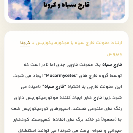
ارتباط عفونت قارچ سیاه یا موکورمایکوزیس با
کرونا
ویروس
قارچ سیاه
یک عفونت قارچی جدی اما نادر است که
توسط گروه قارچ های “
Mucormycetes
” ایجاد می شود.
این عفونت قارچی به اشتباه
“قارچ سیاه”
نامیده می
شود ،زیرا قارچ های ایجاد کننده موکورمیکوزیس دارای
رنگ های متنوعی هستند. اسپورهای کورمیکوزیس همه
جا (معمولاً در خاک، برگ های افتاده، کمپوست، کودهای
حیوانی و هوام یافت می شوند) می توانند استنشاق