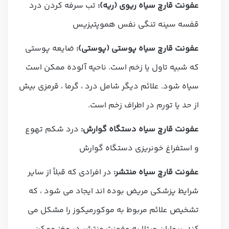
عفونت قارچ سیاه ریوی (ریه):
تب سرفه کردن درد
قفسه سینه تنگی نفس هموپتیزیس
عفونت قارچ سیاه پوستی (پوستی):
ضایعه پوستی
که شبیه تاول یا زخم است. ناحیه آلوده ممکن است
سیاه شود. علائم دیگر شامل درد ، گرما ، قرمزی بیش
از حد یا تورم در اطراف زخم است.
عفونت قارچ سیاه دستگاه گوارش:
درد شکم تهوع
و استفراغ خونریزی دستگاه گوارش
عفونت قارچ سیاه منتشر:
در افرادی که قبلاً از سایر
شرایط پزشکی مریض بوده اند ایجاد می شود ، که
تشخیص علائم مربوط به موکورمیکوز را مشکل می