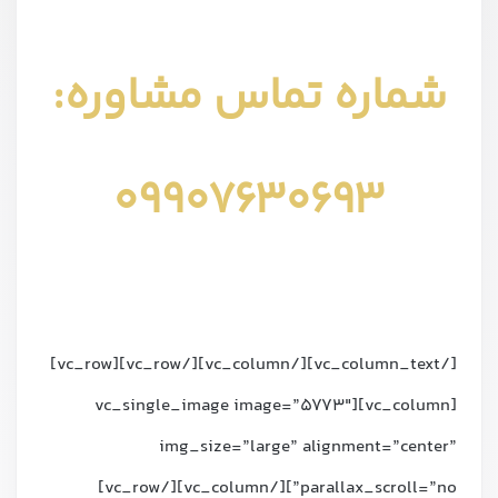
شماره تماس مشاوره:
09907630693
[/vc_column_text][/vc_column][/vc_row][vc_row]
[vc_column][vc_single_image image=”5773″
img_size=”large” alignment=”center”
parallax_scroll=”no”][/vc_column][/vc_row]