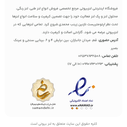
فروشگاه اینترنتی لنزبیوتی مرجع تخصصی فروش انواع لنز طبی، لنز رنگی،
محلول لنز و پک لنز فعالیت خود را جهت تضمین کیفیت و سلامت انواع لنزها
تحت نظر اپتومتریست نازنین زینب محمدی شروع کرد. تمامی لنزهایی که در
لنزبیوتی عرضه می شود، گارانتی اصالت و کیفیت دارند.
آدرس حضوری:
قم، میدان جانبازان، بین نیایش 4 و 6، بینایی سنجی و عینک
بصیر
تلفن تماس:
02537832508
پشتیبانی:
09907630693
(10 الی 17)
کليه حقوق اين سايت متعلق به لنز بیوتی است.