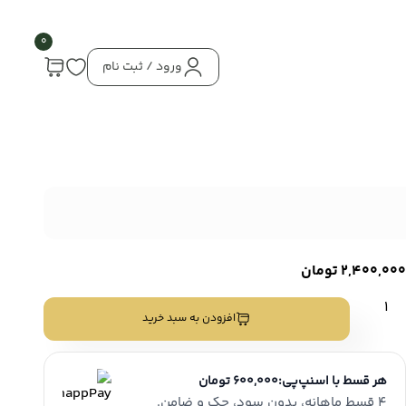
0
ورود / ثبت نام
2,400,000
تومان
نز
افزودن به سبد خرید
نگی
الانه
ارشال
هر قسط با اسنپ‌پی:
600,000 تومان
رتی
4 قسط ماهانه، بدون سود، چک و ضامن.