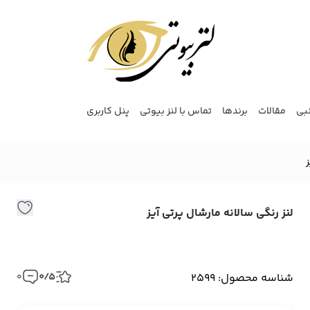
نبی
مقالات
برندها
تماس با لنز بیوتی
پنل کاربری
ز
لنز رنگی سالانه مارشال پرتی آیز
ل
ر
س
شناسه محصول: 2599
0/5
0
م
پ