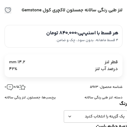
لنز طبی رنگی سالانه جمستون لاکچری کول Gemstone
هر قسط با اسنپ‌پی:
840,000 تومان
4 قسط ماهانه، بدون سود، چک و ضامن.
قطر لنز
14.2 mm
درصد آب لنز
42%
شناسه محصول: 5973
0/5
0
دسته:
لنز طبی رنگی سالانه
برچسب‌ها:
جمستون
,
لنز رنگی سالانه
نگ
مره چشم راست