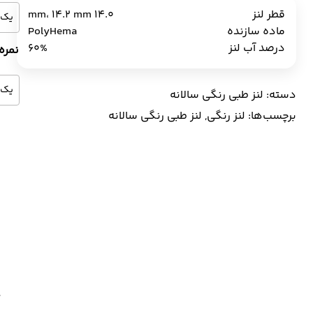
قطر لنز
14.0 mm، 14.2 mm
ماده سازنده
PolyHema
درصد آب لنز
60%
نمره
دسته:
لنز طبی رنگی سالانه
برچسب‌ها:
لنز رنگی
,
لنز طبی رنگی سالانه
ل
ط
ر
س
ل
ش
A
E
ع