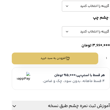
 چشم چپ
3,660,000
تومان
نز
افزودن به سبد خرید
بی
نگی
الانه
هر قسط با اسنپ‌پی:
915,000 تومان
ابلا
نل
4 قسط ماهانه، بدون سود، چک و ضامن.
LA'BELL
EXCLUSIV
دد
آموزش ثبت نمره چشم طبق نسخه