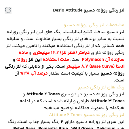
لنز رنگی روزانه دسیو Desio Attitude
مشخصات لنز رنگی روزانه دسیو
لنز دسیو ساخت کشو ایتالیاست. رنگ های این لنز رنگی روزانه
نسبت به سایر برندهای لنز رنگی بسیار متفاوت است. و سلیقه
همه کسانی که از لنز رنگی استفاده میکنند را تامین میکند. لنز
رنگی روزانه دارای
دیامتر (قطر لنز) 14.2 میلیمتری
و
ماده
سازنده آن
Polymacon
است
.
مدت استفاده
این لنز
روزانه
و
انحنا (Base Curve) 8.7 میلیمتر
است. یکی از دلایلی که
لنز رنگی
روزانه دسیو
بسیار با کیفیت است مقدار
درصد آب 38%
آن
است.
رنگ های لنز رنگی دسیو
لنز رنگی روزانه دسیو در دو سری
Attitude 2 Tones
و
Attitude 3 Tones
طراحی و ارائه شده است که در ادامه
هرکدام را بصورت جداگانه توضیح میدهیم.
لنز رنگی روزانه دسیو Attitude 2 Tones
این سری لنز روزانه دسیو دارای 4 رنگ بسیار جذاب است. رنگ
های
Rebel Grey ، Romantic Blue ، Wild Green ، Delicious