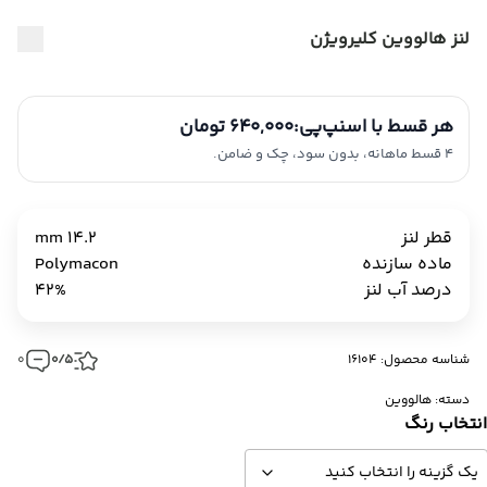
لنز هالووین کلیرویژن
هر قسط با اسنپ‌پی:
640,000 تومان
4 قسط ماهانه، بدون سود، چک و ضامن.
قطر لنز
14.2 mm
ماده سازنده
Polymacon
درصد آب لنز
42%
شناسه محصول: 16104
0/5
0
دسته:
هالووین
نتخاب رنگ