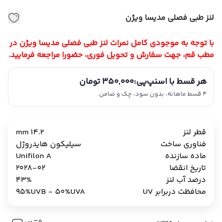
لنز طبی فصلی مدیسا ویژن
با توجه به موجودی کامل نمرات لنز طبی فصلی مدیسا ویژن در
مطب قم، جهت سفارش و تحویل فوری، حضورا مراجعه فرمایید.
هر قسط با اسنپ‌پی:
350,000 تومان
4 قسط ماهانه، بدون سود، چک و ضامن.
قطر لنز
14.2 mm
فناوری ساخت
سیلیکون هایدروژل
ماده سازنده
Unifilon A
تاریخ انقضا
2028-02
درصد آب لنز
43%
محافظت دربرابر UV
95%UVB - 50%UVA