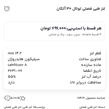
لنز طبی فصلی توتال 30 آلکان
هر قسط با اسنپ‌پی:
796,000 تومان
4 قسط ماهانه، بدون سود، چک و ضامن.
قطر لنز
14.2 mm
فناوری ساخت
سیلیکون هایدروژل
ماده سازنده
Lehfilcon A
تاریخ انقضا
2031-06
درصد آب لنز
55%
محافظت دربرابر UV
دارد
شناسه محصول: 18489
5.00/5
1
دسته:
لنز طبی فصلی
برچسب‌ها:
لنز طبی
,
لنز طبی فصلی