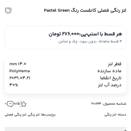
لنز رنگی فصلی کانفست رنگ Pastel Green
هر قسط با اسنپ‌پی:
276,000 تومان
4 قسط ماهانه، بدون سود، چک و ضامن.
قطر لنز
14.0 mm
ماده سازنده
PolyHema
تاریخ انقضا
2031.04.21
درصد آب لنز
40%
شناسه محصول: 20844
0/5
0
دسته:
لنز رنگی
برچسب‌ها:
لنز رنگی
,
لنز رنگی فصلی