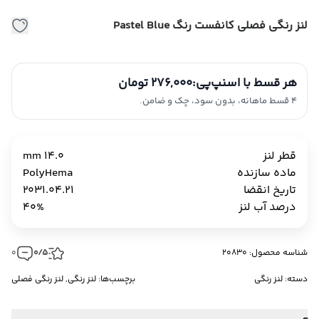
لنز رنگی فصلی کانفست رنگ Pastel Blue
هر قسط با اسنپ‌پی:
276,000 تومان
4 قسط ماهانه، بدون سود، چک و ضامن.
قطر لنز
14.0 mm
ماده سازنده
PolyHema
تاریخ انقضا
2031.04.21
درصد آب لنز
40%
شناسه محصول: 20830
0/5
0
دسته:
لنز رنگی
برچسب‌ها:
لنز رنگی
,
لنز رنگی فصلی