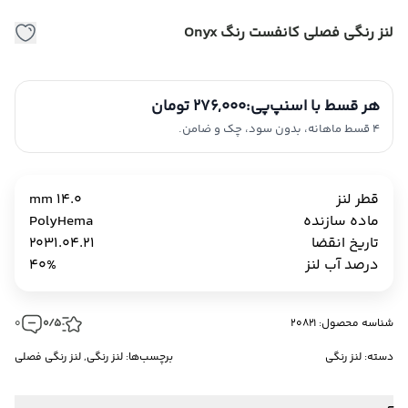
لنز رنگی فصلی کانفست رنگ Onyx
هر قسط با اسنپ‌پی:
276,000 تومان
4 قسط ماهانه، بدون سود، چک و ضامن.
قطر لنز
14.0 mm
ماده سازنده
PolyHema
تاریخ انقضا
2031.04.21
درصد آب لنز
40%
شناسه محصول: 20821
0/5
0
دسته:
لنز رنگی
برچسب‌ها:
لنز رنگی
,
لنز رنگی فصلی