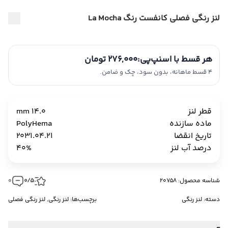
لنز رنگی فصلی کانفست رنگ La Mocha
هر قسط با اسنپ‌پی:
276,000 تومان
4 قسط ماهانه، بدون سود، چک و ضامن.
قطر لنز
14.0 mm
ماده سازنده
PolyHema
تاریخ انقضا
2031.04.21
درصد آب لنز
40%
شناسه محصول: 20758
0/5
0
دسته:
لنز رنگی
برچسب‌ها:
لنز رنگی
,
لنز رنگی فصلی