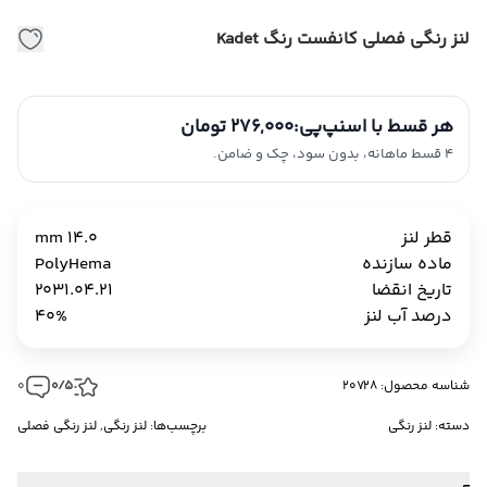
لنز رنگی فصلی کانفست رنگ Kadet
هر قسط با اسنپ‌پی:
276,000 تومان
4 قسط ماهانه، بدون سود، چک و ضامن.
قطر لنز
14.0 mm
ماده سازنده
PolyHema
تاریخ انقضا
2031.04.21
درصد آب لنز
40%
شناسه محصول: 20728
0/5
0
دسته:
لنز رنگی
برچسب‌ها:
لنز رنگی
,
لنز رنگی فصلی