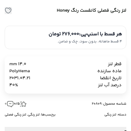
لنز رنگی فصلی کانفست رنگ Honey
هر قسط با اسنپ‌پی:
276,000 تومان
4 قسط ماهانه، بدون سود، چک و ضامن.
قطر لنز
14.0 mm
ماده سازنده
PolyHema
تاریخ انقضا
2031.04.21
درصد آب لنز
40%
شناسه محصول: 20809
0/5
0
دسته:
لنز رنگی
برچسب‌ها:
لنز رنگی
,
لنز رنگی فصلی