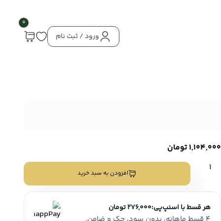
0
ورود / ثبت نام
1,104,000
تومان
نز
افزودن به سبد خرید
نگی
صلی
انفست
هر قسط با اسنپ‌پی:
276,000 تومان
نگ
4 قسط ماهانه، بدون سود، چک و ضامن.