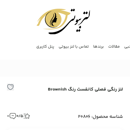
نبی
مقالات
برندها
تماس با لنز بیوتی
پنل کاربری
لنز رنگی فصلی کانفست رنگ Brownish
ل
ر
ف
شناسه محصول: 20806
0/5
0
ک
ر