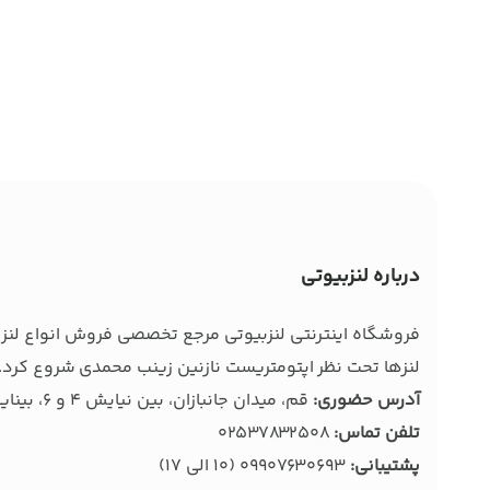
درباره لنزبیوتی
فروشگاه اینترنتی لنزبیوتی مرجع تخصصی فروش انواع لنز ط
لنزها تحت نظر اپتومتریست نازنین زینب محمدی شروع کرد. 
آدرس حضوری:
قم، میدان جانبازان، بین نیایش 4 و 6، بینایی سنجی و عینک بصیر
تلفن تماس:
02537832508
پشتیبانی:
09907630693
(10 الی 17)