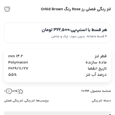
لنز رنگی فصلی رز Rose رنگ Orkid Brown
هر قسط با اسنپ‌پی:
322,500 تومان
4 قسط ماهانه، بدون سود، چک و ضامن.
قطر لنز
14.2 mm
ماده سازنده
Polymacon
تاریخ انقضا
2029/11/27
درصد آب لنز
55%
شناسه محصول: 20996
0/5
0
دسته:
لنز رنگی
برچسب‌ها:
لنز رنگی
,
لنز رنگی فصلی