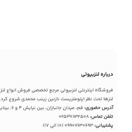
درباره لنزبیوتی
فروشگاه اینترنتی لنزبیوتی مرجع تخصصی فروش انواع لنز ط
لنزها تحت نظر اپتومتریست نازنین زینب محمدی شروع کرد. 
آدرس حضوری:
قم، میدان جانبازان، بین نیایش 4 و 6، بینایی سنجی و عینک بصیر
تلفن تماس:
02537832508
پشتیبانی:
09907630693
(10 الی 17)