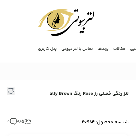
نبی
مقالات
برندها
تماس با لنز بیوتی
پنل کاربری
لنز رنگی فصلی رز Rose رنگ lilly Brown
ل
ر
ف
شناسه محصول: 20984
0/5
0
ر
e