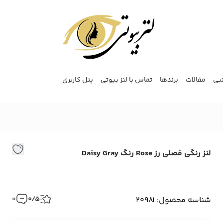
نبی
مقالات
برندها
تماس با لنز بیوتی
پنل کاربری
لنز رنگی فصلی رز Rose رنگ Daisy Gray
ل
ر
ف
شناسه محصول: 20981
0/5
0
ر
e