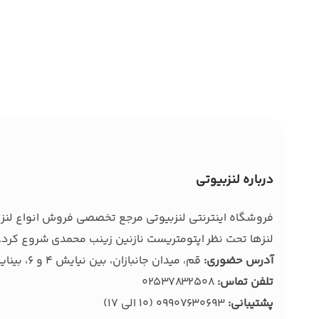
درباره لنزبیوتی
فروشگاه اینترنتی لنزبیوتی مرجع تخصصی فروش انواع لنز ط
لنزها تحت نظر اپتومتریست نازنین زینب محمدی شروع کرد. 
آدرس حضوری:
قم، میدان جانبازان، بین نیایش 4 و 6، بینایی سنجی و عینک بصیر
تلفن تماس:
02537832508
پشتیبانی:
09907630693
(10 الی 17)