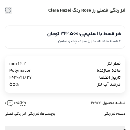
لنز رنگی فصلی رز Rose رنگ Clara Hazel
هر قسط با اسنپ‌پی:
322,500 تومان
4 قسط ماهانه، بدون سود، چک و ضامن.
قطر لنز
14.2 mm
ماده سازنده
Polymacon
تاریخ انقضا
2029/11/27
درصد آب لنز
55%
شناسه محصول: 20977
0/5
0
دسته:
لنز رنگی
برچسب‌ها:
لنز رنگی
,
لنز رنگی فصلی