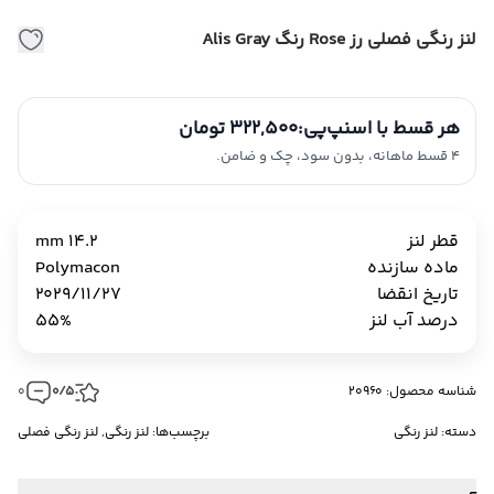
لنز رنگی فصلی رز Rose رنگ Alis Gray
هر قسط با اسنپ‌پی:
322,500 تومان
4 قسط ماهانه، بدون سود، چک و ضامن.
قطر لنز
14.2 mm
ماده سازنده
Polymacon
تاریخ انقضا
2029/11/27
درصد آب لنز
55%
شناسه محصول: 20960
0/5
0
دسته:
لنز رنگی
برچسب‌ها:
لنز رنگی
,
لنز رنگی فصلی