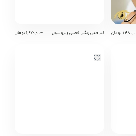
1,480,
تومان
لنز طبی رنگی فصلی زیروسون
1,970,000
تومان
(نمره دار) Zero Seven