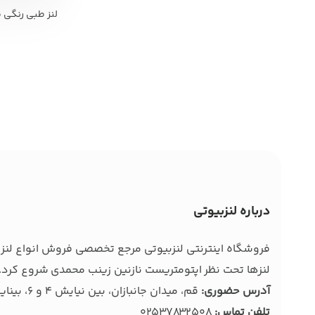
لنز طبی رنگی فصل
درباره لنزبیوتی
فروشگاه اینترنتی لنزبیوتی مرجع تخصصی فروش انواع لنز ط
لنزها تحت نظر اپتومتریست نازنین زینب محمدی شروع کرد. 
آدرس حضوری:
قم، میدان جانبازان، بین نیایش 4 و 6، بینایی سنجی و عینک بصیر
تلفن تماس:
02537832508