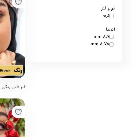
نوع لنز
نرم
انحنا
8.6 mm
8.70 mm
Orkid Brown