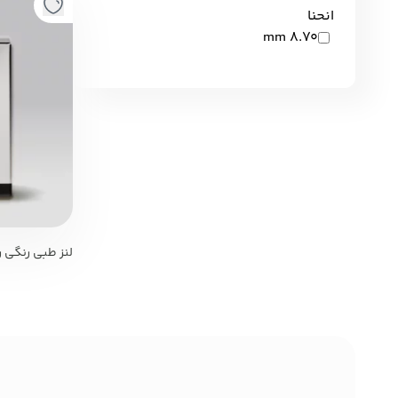
انحنا
8.70 mm
Attitude