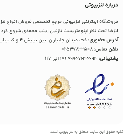
درباره لنزبیوتی
فروشگاه اینترنتی لنزبیوتی مرجع تخصصی فروش انواع لنز ط
لنزها تحت نظر اپتومتریست نازنین زینب محمدی شروع کرد. 
آدرس حضوری:
قم، میدان جانبازان، بین نیایش 4 و 6، بینایی سنجی و عینک بصیر
تلفن تماس:
02537832508
پشتیبانی:
09907630693
(10 الی 17)
کليه حقوق اين سايت متعلق به لنز بیوتی است.