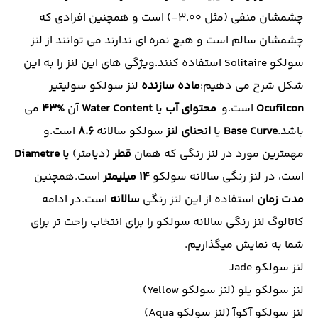
چشمشان منفی (مثل 3.00-) است و همچنین افرادی که
چشمشان سالم است و هیچ نمره ای ندارند می توانند از لنز
سولکو Solitaire استفاده کنند.ویژگی های این لنز را به این
شکل شرح می دهیم:
ماده سازنده
لنز سولکو سولیتیر
Ocufilcon
است.و
محتوای آب
یا
Content
Water
آن
%43
می
باشد.
Base Curve
یا
انحنای
لنز
سولکو سالانه
8.6
است.و
مهمترین مورد در لنز رنگی که همان
قطر
(دیامتر) یا
Diametre
است، در لنز رنگی سالانه سولکو
14
میلیمتر
است.همچنین
مدت زمان
استفاده از این لنز رنگی
سالانه
است.در ادامه
کاتالوگ لنز رنگی سالانه سولکو را برای انتخاب راحت تر برای
شما به نمایش میگذاریم.
لنز سولکو Jade
لنز سولکو یلو (لنز سولکو Yellow)
لنز سولکو آکوآ (لنز سولکو Aqua)