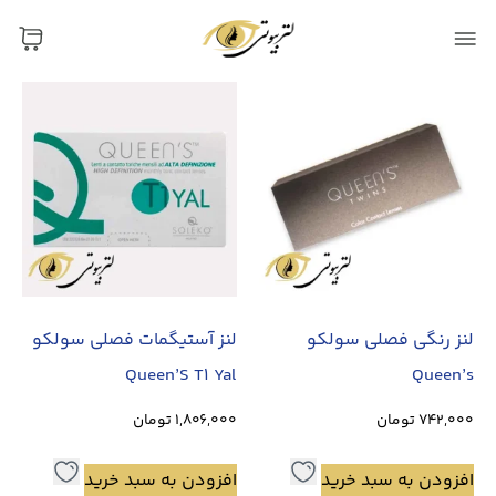
لنز رنگی فصلی سولکو
لنز آستیگمات فصلی سولکو
Queen’S T1 Yal
Queen’s
742,000
تومان
1,806,000
تومان
افزودن به سبد خرید
افزودن به سبد خرید