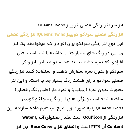
لنز سولکو رنگی فصلی کویینز Queens Twins
لنز رنگی فصلی سولکو کویینز Queens Twins؛ لنز رنگی فصلی
این نوع لنز رنگی سولکو برای افرادی که میخواهند یک لنز
زیبایی در رنگ های بسیار جذاب داشته باشند است. حتی
افرادی که نمره چشم ندارند هم میتوانند این لنز رنگی
سولکو را بدون نمره سفارش دهند و استفاده کنند.لنز رنگی
فصلی سولکو دارای هشت رنگ بسیار جذاب است. و این لنز
بصورت بدون نمره (زیبایی) و نمره دار (طبی رنگی فصلی)
ساخته شده است.ویژگی های لنز رنگی سولکو کویینز
Queens Twins را به صورت زیر شرح میدهیم:
ماده سازنده
این
لنز رنگی از
Ocufilcon
است.مقدار
محتوای آب
یا
Water
Content
آن
%43
است.و
انحنای لنز
یا
Base Curve
این لنز