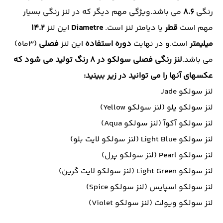
رنگی
8.6
می باشد.ویژگی مهم دیگر که در لنز رنگی بسیار
مهم است
قطر
یا دیامتر لنز است.
Diametre
این لنز
14.2
میلیمتر
است.و در نهایت
دوره استفاده
این لنز
فصلی
(3ماه)
می باشد.
لنز رنگی فصلی سولکو در 8 رنگ تولید می شود که
عکسهای آنها را می توانید در زیر ببینید:
لنز سولکو Jade
لنز سولکو یلو (لنز سولکو Yellow)
لنز سولکو آکوآ (لنز سولکو Aqua)
لنز سولکو Light Blue (لنز سولکو لایت بلو)
لنز سولکو Pearl (لنز سولکو پرل)
لنز سولکو Light Green (لنز سولکو لایت گرین)
لنز سولکو اسپایس (لنز سولکو Spice)
لنز سولکو ویولت (لنز سولکو Violet)