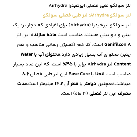
لنز سولکو طبی فصلی ایرهیدرا Airhydra
لنز سولکو Airhydra؛ لنز طبی فصلی سولکو
لنز سولکو ایرهیدرا (Airhydra) برای افرادی که دچار نزدیک
بینی و دوربینی هستند مناسب است.
ماده سازنده
این لنز
A
Genifilcon
است. که هم اکسیژن رسانی مناسب و هم
چنین محتوای آب بسیار زیادی دارد.
محتوای
آب
یا
Water
Content
لنز Airhydra برابر با
45%
است، که این عدد بسیار
مناسب است.
انحنا
یا
Cure
Base
این لنز طبی فصلی
8.6
میباشد.همچنین
دیامتر
یا
قطر
آن
14.2
میلیمتر است.
مدت
مصرف
این لنز
فصلی
(3 ماه) است.