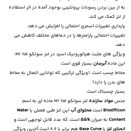
به از بین بردن رسوبات پروتئینی بوجود آمده در اثر استفاده
از لنز کمک می کند.
پایداری تغییرات
اسمزی
احتمالی را افزایش می دهد.
تغییرات احتمالی پارامترها را در دماهای مختلف کاهش می
دهد.
ویژگی های مثبت هیالورونیک اسید در لنز سولکو M1 Yal:
این ماده
آبرسان
بسیار قوی است.
مخاط چسب است. (ویژگی ترکیبی که توانایی اتصال به مخاط
های بدن را دارد)
بسیار چسبناک است.
جنس
مواد سازنده
لنز سولکو M1 Yal ماده ای به اسم
Bioxifilcon
است.
محتوای
آب
این لنز طبی فصلی یا
Water
Content
به میزان
%55
است، که عدد قابل توجهی است.و
انحنای
لنز
یا
Curve
Base
هم برابر با 8.6 است.آخرین ویژگی