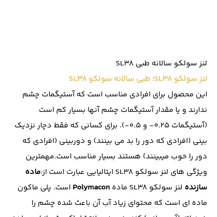
لنز سولکو سالانه طبی SL38
لنز سولکو SL38؛ طبی سالانه سولکو SL38
این محصول برای افرادی مناسب است که آستیگمات چشم
ندارند و یا مقدار آستیگمات چشم آنها بسیار کم است
(آستیگمات 0.25- و 0.5-). برای کسانی که فقط دچار نزدیک
بینی (افرادی که دور را بد می بینند) و دوربینی (افرادی که
دور را خوب میبینند) هستند بسیار مناسب است.مهمترین
ویژگی های لنز سولکو SL38 ایتالیایی عبارت است از:
ماده
سازنده
لنز سولکو SL38 ماده
Polymacon
است. پلی ماکون
ماده ای است که محتوای زیاد آب آن باعث شده چشم را