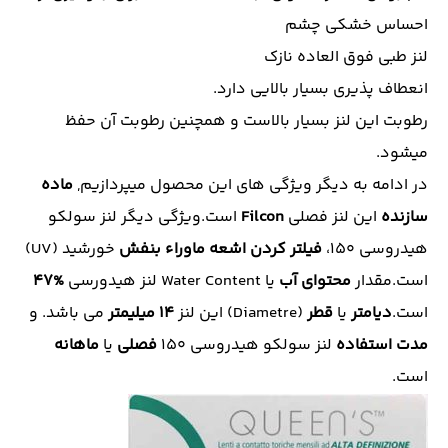
احساس خشکی چشم
لنز طبی فوق العاده نازک
انعطاف پذیری بسیار بالایی دارد.
رطوبت این لنز بسیار بالاست و همچنین رطوبت آن حفظ
میشود.
در ادامه به دیگر ویژگی های این محصول میپردازیم,
ماده
سازنده
این لنز فصلی
Filcon
است.ویژگی دیگر لنز سولکو
هیدروسی 150،
فیلتر کردن اشعه ماوراء بنفش
خورشید (UV)
است.مقدار
محتوای
آب
یا Water Content لنز هیدورسی
%47
است.
دیامتر
یا
قطر
(Diametre) این لنز
14
میلیمتر
می باشد. و
مدت استفاده
لنز سولکو هیدروسی 150
فصلی
یا
ماهانه
است.