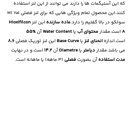
که این آستیگمات ها را دارند می توانند از این لنز استفاده
کنند.این محصول تمام ویژگی هایی که برای لنز فصلی M1 Yal
سولکو در بالا گفتیم را دارد.
ماده سازنده
این لنز
Hioxifilcon
A
است.مقدار
محتوای آب
یا
Water Content
آن
%55
است.اندازه
انحنای لنز
یا
Base Curve
این لنز توریک فصلی
8.6
می باشد.مقدار
دیامتر
یا
Diametre
آن
14.2
است.و در نهایت
مدت استفاده
آن بصورت
فصلی
(3 ماهه) یا ماهانه است.