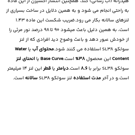
هیدراته (آب رسانی) کند، همچنین انتشار اکسیژن از این ماده
به راحتی انجام می شود و به همین دلایل در ساخت بسیاری از
لنزهای سالانه بکار می رود.ضریب شکست این ماده 1.43
است، به همین دلیل باعث میشود 90 تا 98 درصد نور مرئی را
از خودش عبور دهد و باعث وضوح دید افرادی که از لنز
سولکو SL38 استفاده می کنند شود.
محتوای آب
یا
Water
Content
این محصول
38%
است.
Curve
Base
یا
انحنای لنز
سولکو SL38 برابر با
8.6
است.
دیامتر
یا
قطر
این لنز 14 میلیمتر
است.و در آخر
مدت استفاده
لنز سولکو SL38
سالانه
است.