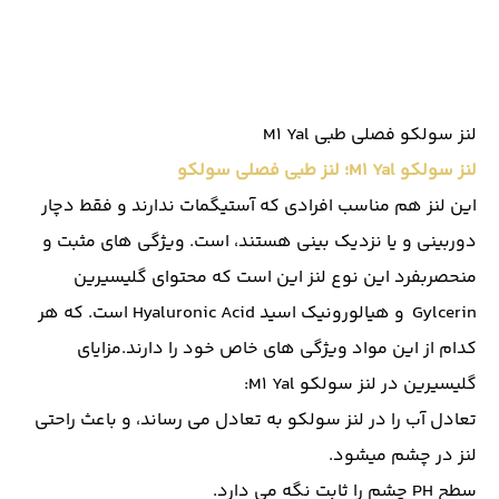
لنز سولکو فصلی طبی M1 Yal
لنز سولکو M1 Yal؛ لنز طبی فصلی سولکو
این لنز هم مناسب افرادی که آستیگمات ندارند و فقط دچار
دوربینی و یا نزدیک بینی هستند، است. ویژگی های مثبت و
منحصربفرد این نوع لنز این است که محتوای گلیسیرین
Gylcerin و هیالورونیک اسید Hyaluronic Acid است. که هر
کدام از این مواد ویژگی های خاص خود را دارند.مزایای
گلیسیرین در لنز سولکو M1 Yal:
تعادل آب را در لنز سولکو به تعادل می رساند، و باعث راحتی
لنز در چشم میشود.
سطح PH چشم را ثابت نگه می دارد.