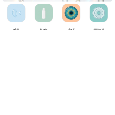
لنز آستیگمات
لنز رنگی
محلول لنز
لنز طبی