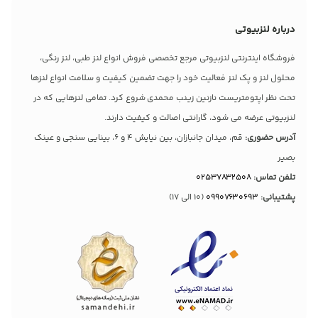
درباره لنزبیوتی
فروشگاه اینترنتی لنزبیوتی مرجع تخصصی فروش انواع لنز طبی، لنز رنگی،
محلول لنز و پک لنز فعالیت خود را جهت تضمین کیفیت و سلامت انواع لنزها
تحت نظر اپتومتریست نازنین زینب محمدی شروع کرد. تمامی لنزهایی که در
لنزبیوتی عرضه می شود، گارانتی اصالت و کیفیت دارند.
آدرس حضوری:
قم، میدان جانبازان، بین نیایش 4 و 6، بینایی سنجی و عینک
بصیر
تلفن تماس:
02537832508
پشتیبانی:
09907630693
(10 الی 17)