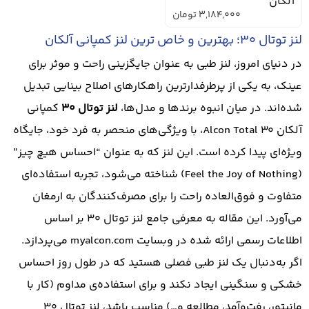
آلکان
3,184,000
تومان
لنز توتال 30؛ بهترین و خاص ترین لنز کمپانی آلکان
در دنیای امروز، لنز طبی به عنوان جایگزینی راحت و موثر برای
عینک، به یکی از پرطرفدارترین راهکارهای اصلاح بینایی تبدیل
شده‌اند. در میان انبوه برندها و مدل‌ها،
لنز توتال 30
کمپانی
آلکان Alcon Total 30، با ویژگی‌های منحصر به فرد خود، جایگاه
ویژه‌ای پیدا کرده است. این لنز که به عنوان “احساس هیچ چیز”
(Feel the Joy of Nothing) شناخته می‌شود، تجربه استفاده‌ای
متفاوت و فوق‌العاده راحت را برای مصرف‌کنندگان به ارمغان
می‌آورد. این مقاله به معرفی جامع لنز توتال 30 بر اساس
اطلاعات رسمی ارائه شده در وبسایت myalcon.com می‌پردازد.
اگر به‌دنبال یک لنز طبی فصلی هستید که در طول روز احساس
خشکی و سنگینی ایجاد نکند و برای استفاده‌ی مداوم (کار با
مانیتور، رفت‌وآمد، مطالعه و…) مناسب باشد، لنز توتال 30